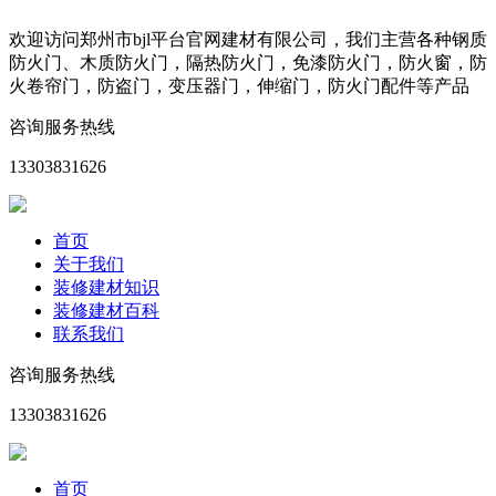
欢迎访问郑州市bjl平台官网建材有限公司，我们主营各种钢质
防火门、木质防火门，隔热防火门，免漆防火门，防火窗，防
火卷帘门，防盗门，变压器门，伸缩门，防火门配件等产品
咨询服务热线
13303831626
首页
关于我们
装修建材知识
装修建材百科
联系我们
咨询服务热线
13303831626
首页