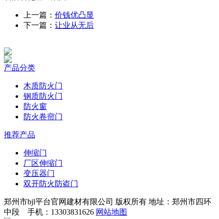
上一篇：
价钱优凸显
下一篇：
让业从无后
产品分类
木质防火门
钢质防火门
防火窗
防火卷帘门
推荐产品
伸缩门
厂区伸缩门
变压器门
双开防火防盗门
郑州市bjl平台官网建材有限公司 版权所有 地址：郑州市四环
中段 手机：13303831626
网站地图