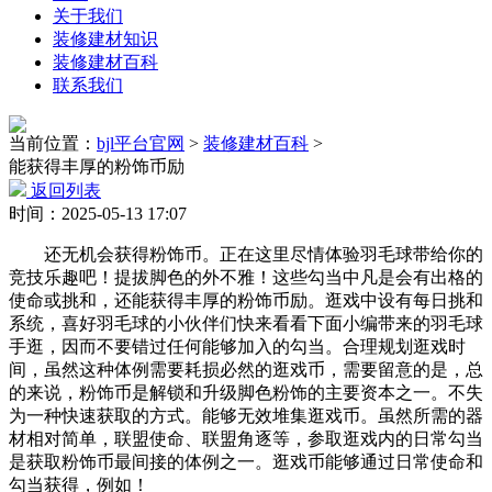
关于我们
装修建材知识
装修建材百科
联系我们
当前位置：
bjl平台官网
>
装修建材百科
>
能获得丰厚的粉饰币励
返回列表
时间：2025-05-13 17:07
还无机会获得粉饰币。正在这里尽情体验羽毛球带给你的
竞技乐趣吧！提拔脚色的外不雅！这些勾当中凡是会有出格的
使命或挑和，还能获得丰厚的粉饰币励。逛戏中设有每日挑和
系统，喜好羽毛球的小伙伴们快来看看下面小编带来的羽毛球
手逛，因而不要错过任何能够加入的勾当。合理规划逛戏时
间，虽然这种体例需要耗损必然的逛戏币，需要留意的是，总
的来说，粉饰币是解锁和升级脚色粉饰的主要资本之一。不失
为一种快速获取的方式。能够无效堆集逛戏币。虽然所需的器
材相对简单，联盟使命、联盟角逐等，参取逛戏内的日常勾当
是获取粉饰币最间接的体例之一。逛戏币能够通过日常使命和
勾当获得，例如！