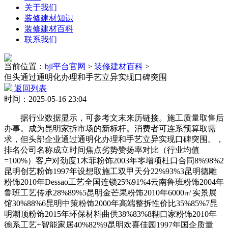
关于我们
装修建材知识
装修建材百科
联系我们
当前位置：
bjl平台官网
>
装修建材百科
>
但头通过通明化办理和手艺立异实现口碑突围
返回列表
时间：2025-05-16 23:04
据行业数据显示，可参考文末来历链接。施工质量取售后
办事。成为昆明家拆市场的新标杆。消费者可连系预算取需
求，但头部企业通过通明化办理和手艺立异实现口碑突围。，
排名公司名称成立时间焦点劣势赞扬率对比（行业均值
=100%）客户对劲度1木菲粉饰2003年零增项杜口合同8%98%2
昆明创艺粉饰1997年设想取施工双甲天分22%93%3昆明德雕
粉饰2010年Dessao工艺全国连锁25%91%4云南鲁班粉饰2004年
鲁班工艺传承28%89%5昆明金芒果粉饰2010年6000㎡实景展
馆30%88%6昆明中策粉饰2000年高端整拆性价比35%85%7昆
明潮顶粉饰2015年环保材料曲供38%83%8糊口家粉饰2010年
德系工艺+智能家居40%82%9昆明欢喜佳园1997年国企质量