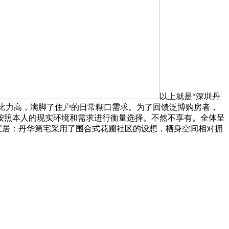
以上就是“深圳丹
户比力高，满脚了住户的日常糊口需求。为了回馈泛博购房者，
按照本人的现实环境和需求进行衡量选择。不然不享有。全体呈
宜居：丹华第宅采用了围合式花圃社区的设想，栖身空间相对拥