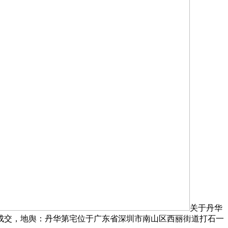
关于丹华
成交，地舆：丹华第宅位于广东省深圳市南山区西丽街道打石一