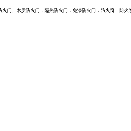
质防火门、木质防火门，隔热防火门，免漆防火门，防火窗，防