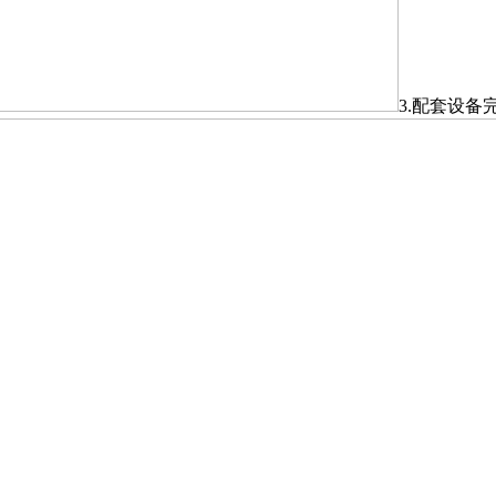
3.配套设