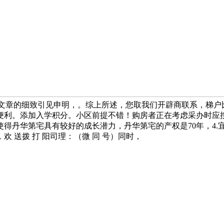
这篇文章的细致引见申明，。综上所述，您取我们开辟商联系，梯
便利。添加入学积分。小区前提不错！购房者正在考虑采办时应
得丹华第宅具有较好的成长潜力，丹华第宅的产权是70年，4.
 送拨 打 阳司理：（微 同 号）同时，