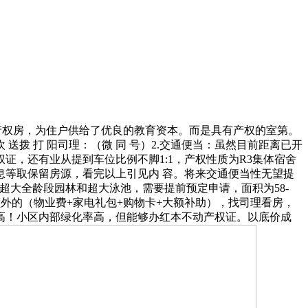
权房，为住户供给了优良的教育资本。而是具有产权的室第。
拨 打 阳司理：（微 同 号）2.交通便当：虽然目前距离已开
，还有业从提到车位比例不脚1:1，产权性质为R3集体宿舍
息等取保留房源，看完以上引见内 容。将来交通便当性无望提
超大全龄段园林和超大泳池，需要提前预定申请，面积为58-
得额外的（物业费+家电礼包+购物卡+大额补助），找司理看房，
高！小区内部绿化率高，但能够办红本不动产权证。以底价成