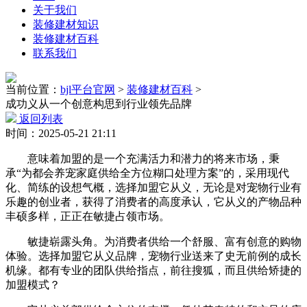
关于我们
装修建材知识
装修建材百科
联系我们
当前位置：
bjl平台官网
>
装修建材百科
>
成功义从一个创意构思到行业领先品牌
返回列表
时间：2025-05-21 21:11
意味着加盟的是一个充满活力和潜力的将来市场，秉
承“为都会养宠家庭供给全方位糊口处理方案”的，采用现代
化、简练的设想气概，选择加盟它从义，无论是对宠物行业有
乐趣的创业者，获得了消费者的高度承认，它从义的产物品种
丰硕多样，正正在敏捷占领市场。
敏捷崭露头角。为消费者供给一个舒服、富有创意的购物
体验。选择加盟它从义品牌，宠物行业送来了史无前例的成长
机缘。都有专业的团队供给指点，前往搜狐，而且供给矫捷的
加盟模式？