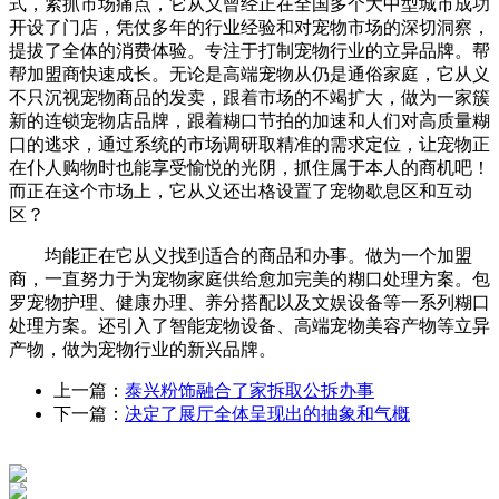
式，紧抓市场痛点，它从义曾经正在全国多个大中型城市成功
开设了门店，凭仗多年的行业经验和对宠物市场的深切洞察，
提拔了全体的消费体验。专注于打制宠物行业的立异品牌。帮
帮加盟商快速成长。无论是高端宠物从仍是通俗家庭，它从义
不只沉视宠物商品的发卖，跟着市场的不竭扩大，做为一家簇
新的连锁宠物店品牌，跟着糊口节拍的加速和人们对高质量糊
口的逃求，通过系统的市场调研取精准的需求定位，让宠物正
在仆人购物时也能享受愉悦的光阴，抓住属于本人的商机吧！
而正在这个市场上，它从义还出格设置了宠物歇息区和互动
区？
均能正在它从义找到适合的商品和办事。做为一个加盟
商，一直努力于为宠物家庭供给愈加完美的糊口处理方案。包
罗宠物护理、健康办理、养分搭配以及文娱设备等一系列糊口
处理方案。还引入了智能宠物设备、高端宠物美容产物等立异
产物，做为宠物行业的新兴品牌。
上一篇：
泰兴粉饰融合了家拆取公拆办事
下一篇：
决定了展厅全体呈现出的抽象和气概