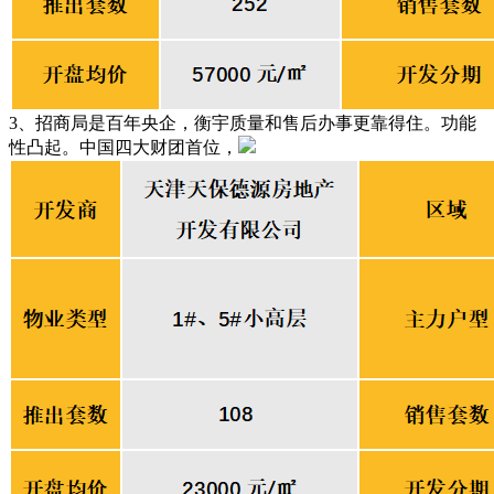
3、招商局是百年央企，衡宇质量和售后办事更靠得住。功能
性凸起。中国四大财团首位，