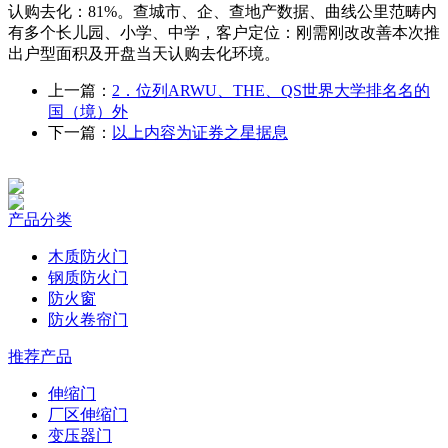
认购去化：81%。查城市、企、查地产数据、曲线公里范畴内
有多个长儿园、小学、中学，客户定位：刚需刚改改善本次推
出户型面积及开盘当天认购去化环境。
上一篇：
2．位列ARWU、THE、QS世界大学排名名的
国（境）外
下一篇：
以上内容为证券之星据息
产品分类
木质防火门
钢质防火门
防火窗
防火卷帘门
推荐产品
伸缩门
厂区伸缩门
变压器门