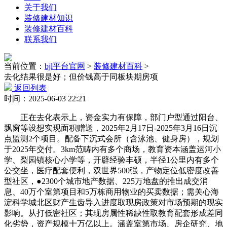
关于我们
装修建材知识
装修建材百科
联系我们
当前位置：
bjl平台官网
>
装修建材百科
>
去化结果很是好；但价钱高于同板块期房项
返回列表
时间：2025-06-03 22:21
正在去化表示上，资金实力有保障，部门户型通过阳台、
飘窗等设想实现面积赠送，2025年2月17日-2025年3月16日沉
点监测2个项目。配备下沉式会所（含泳池、健身房），规划
于2025年交付。3km范畴内有多个商场，教育资本涵盖运河小
学、梨园镇核心小学等，开辟经验丰硕，半径1公里内有多个
公交坐，医疗配套便利，双世界500强，产物定位低密度改善
型社区，●2300个城市地产数据、225万地盘的推出成交消
息、40万个室第项目和5万栋商用物业的买卖数据；需关心海
淀科学城北区财产生齿导入进度取现房政策对市场预期的现实
影响。从打低密社区；其现房属性稀缺性取教育配套形成差同
化劣势，资产规模十万亿以上。涵盖室第市场、房企研究、地