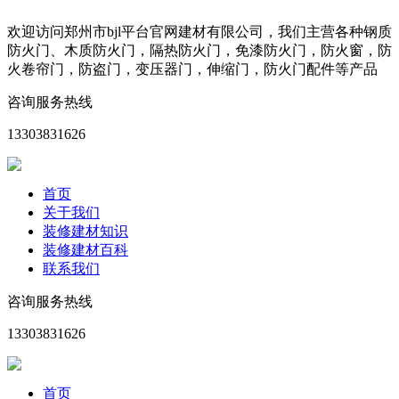
欢迎访问郑州市bjl平台官网建材有限公司，我们主营各种钢质
防火门、木质防火门，隔热防火门，免漆防火门，防火窗，防
火卷帘门，防盗门，变压器门，伸缩门，防火门配件等产品
咨询服务热线
13303831626
首页
关于我们
装修建材知识
装修建材百科
联系我们
咨询服务热线
13303831626
首页