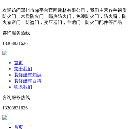
欢迎访问郑州市bjl平台官网建材有限公司，我们主营各种钢质
防火门、木质防火门，隔热防火门，免漆防火门，防火窗，防
火卷帘门，防盗门，变压器门，伸缩门，防火门配件等产品
咨询服务热线
13303831626
首页
关于我们
装修建材知识
装修建材百科
联系我们
咨询服务热线
13303831626
首页