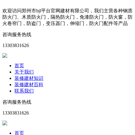
欢迎访问郑州市bjl平台官网建材有限公司，我们主营各种钢质
防火门、木质防火门，隔热防火门，免漆防火门，防火窗，防
火卷帘门，防盗门，变压器门，伸缩门，防火门配件等产品
咨询服务热线
13303831626
首页
关于我们
装修建材知识
装修建材百科
联系我们
咨询服务热线
13303831626
首页